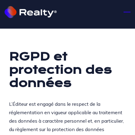
Skip
to
Accédez à notre
main
plaquette
content
Partagez-nous vos infos.
Téléchargez notre plaquette
gratuitement.
Nom
*
RGPD et
protection des
Prénom
*
données
Adresse email
*
L’Éditeur est engagé dans le respect de la
réglementation en vigueur applicable au traitement
des données à caractère personnel et, en particulier,
Numéro de téléphone
*
du règlement sur la protection des données