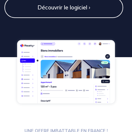
Découvrir le logiciel ›
Nom de l'agence immobilière
*
Si vous êtes un humain, combien font
4 + 6
?
*
Télécharger la plaquette
UNE OFFRE IMBATTABLE EN FRANCE !